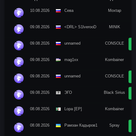
10.08.2026
Сева
Moxtap
2 
09.08.2026
<DRL> S1lverooD
MINIK
1 
09.08.2026
unnamed
CONSOLE
09.08.2026
mag1xx
Kombainer
1 
09.08.2026
unnamed
CONSOLE
09.08.2026
ЭГО
Black Sirius
08.08.2026
Lopa [EP]
Kombainer
3 
08.08.2026
Рамзан Кадыров1
Spray