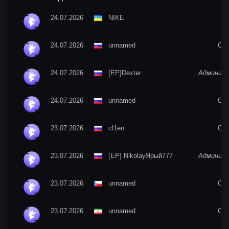
24.07.2026
NIKE
24.07.2026
unnamed
CO
24.07.2026
[EP]Dexter
Админис
24.07.2026
unnamed
CO
23.07.2026
cl1en
CO
23.07.2026
[EP] NikolayЯрый777
Админис
23.07.2026
unnamed
CO
23.07.2026
unnamed
CO