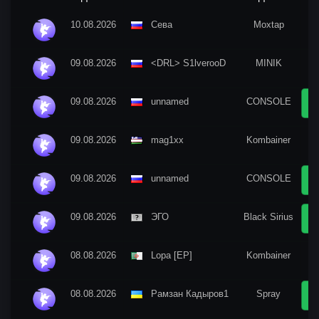
10.08.2026
Сева
Moxtap
2 
09.08.2026
<DRL> S1lverooD
MINIK
1 
09.08.2026
unnamed
CONSOLE
09.08.2026
mag1xx
Kombainer
1 
09.08.2026
unnamed
CONSOLE
09.08.2026
ЭГО
Black Sirius
08.08.2026
Lopa [EP]
Kombainer
3 
08.08.2026
Рамзан Кадыров1
Spray