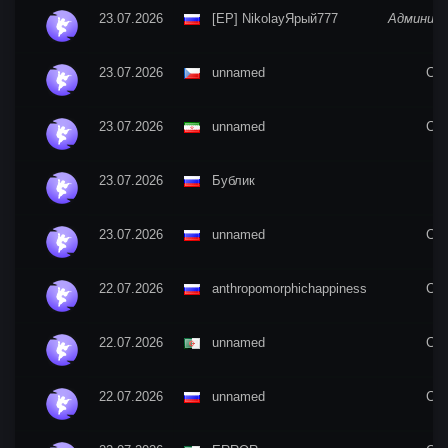
23.07.2026
[EP] NikolayЯрый777
Админис
23.07.2026
unnamed
CO
23.07.2026
unnamed
CO
23.07.2026
Бублик
P
23.07.2026
unnamed
CO
22.07.2026
anthropomorphichappiness
CO
22.07.2026
unnamed
CO
22.07.2026
unnamed
CO