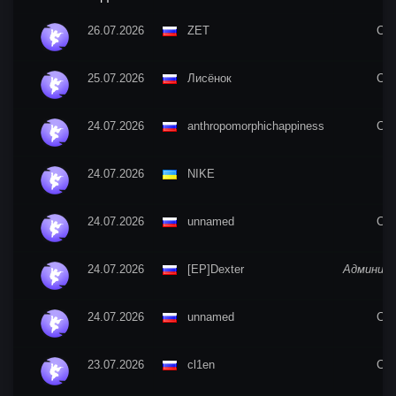
26.07.2026
ZET
CO
25.07.2026
Лисёнок
CO
24.07.2026
anthropomorphichappiness
CO
24.07.2026
NIKE
24.07.2026
unnamed
CO
24.07.2026
[EP]Dexter
Админис
24.07.2026
unnamed
CO
23.07.2026
cl1en
CO