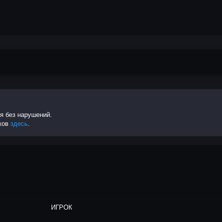
я без нарушений.
чков
здесь
.
ИГРОК